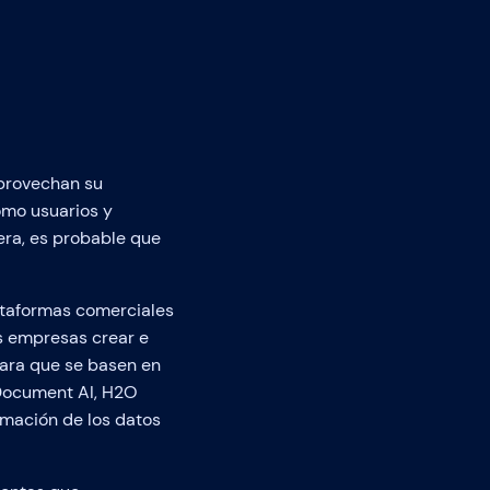
provechan su
omo usuarios y
era, es probable que
ataformas comerciales
as empresas crear e
para que se basen en
 Document AI, H2O
rmación de los datos