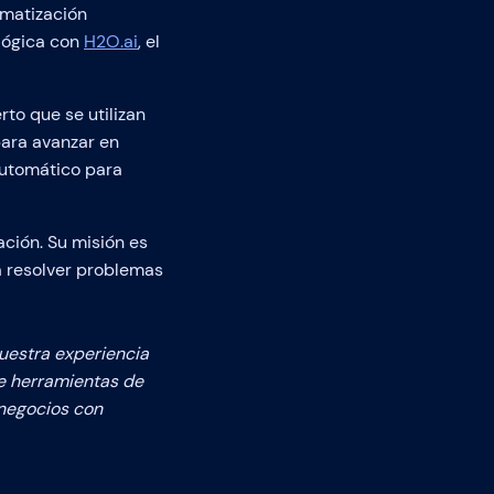
omatización
ológica con
H2O.ai
, el
to que se utilizan
para avanzar en
automático para
ación. Su misión es
a resolver problemas
uestra experiencia
de herramientas de
 negocios con