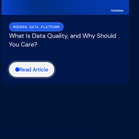
MODERN DATA PLATFORM
What Is Data Quality, and Why Should
You Care?
Read Article