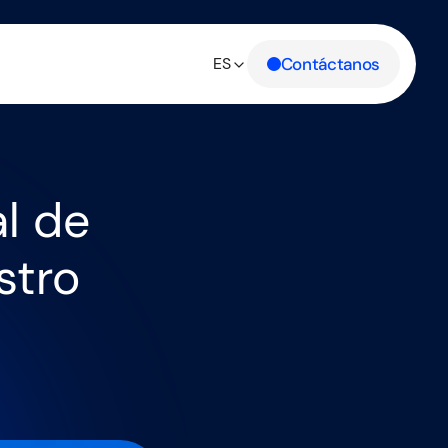
Contáctanos
ES
l de
stro