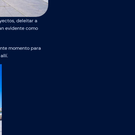
ectos, deleitar a
tan evidente como
lente momento para
llí.