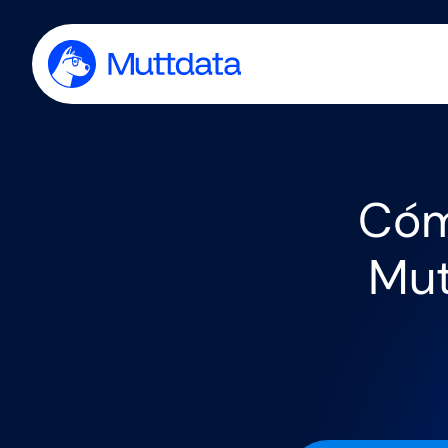
Cóm
Mut