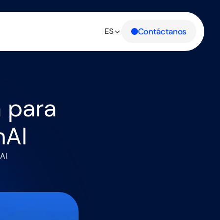
Contáctanos
ES
 para
nAI
AI