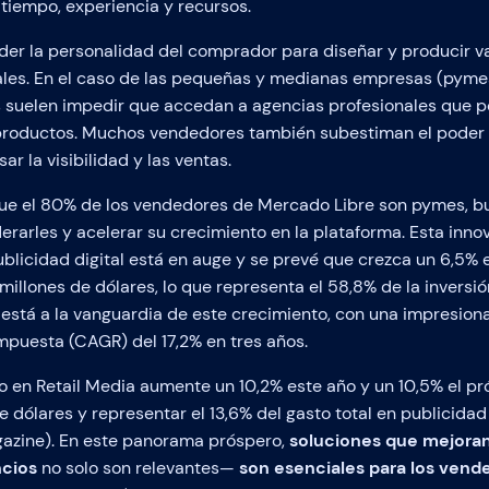
tiempo, experiencia y recursos.
er la personalidad del comprador para diseñar y producir va
es. En el caso de las pequeñas y medianas empresas (pymes
s suelen impedir que accedan a agencias profesionales que p
roductos. Muchos vendedores también subestiman el poder 
r la visibilidad y las ventas.
ue el 80% de los vendedores de Mercado Libre son pymes, b
arles y acelerar su crecimiento en la plataforma. Esta innov
licidad digital está en auge y se prevé que crezca un 6,5%
illones de dólares, lo que representa el 58,8% de la inversió
 está a la vanguardia de este crecimiento, con una impresion
mpuesta (CAGR) del 17,2% en tres años.
o en Retail Media aumente un 10,2% este año y un 10,5% el pr
e dólares y representar el 13,6% del gasto total en publicida
azine). En este panorama próspero,
soluciones que mejoran
ncios
no solo son relevantes—
son esenciales para los ven