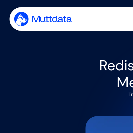
Redi
Me
T