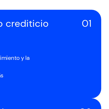
 crediticio
01
imiento y la
ás