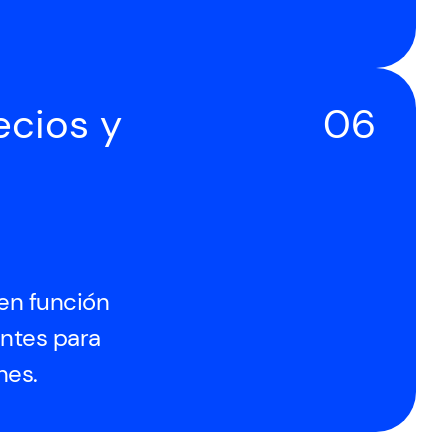
ecios y
06
en función
entes para
nes.