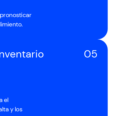
pronosticar
limiento.
nventario
05
a el
lta y los