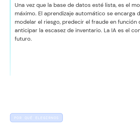
Una vez que la base de datos esté lista, es el 
máximo. El aprendizaje automático se encarga d
modelar el riesgo, predecir el fraude en función 
anticipar la escasez de inventario. La IA es el c
futuro.
POR QUÉ ELEGIRNOS
IA aplicada, en producción
Cerramos la brecha entre una
“demo que se ve bien”
y 