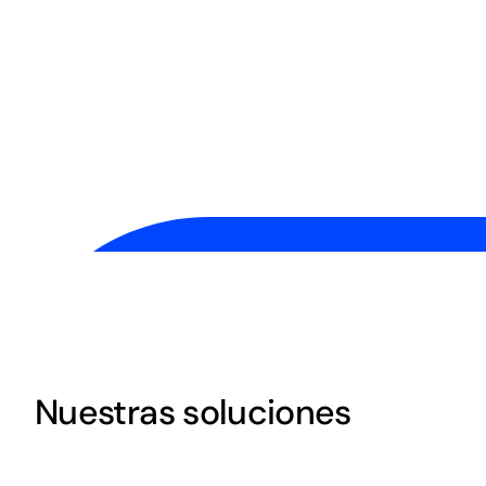
funcionamiento
.
Tomamos patrones de machine learning probados —pr
detección de fraude, predicción de churn y personaliza
cliente— y los integramos en la operación diaria, para 
aprendan y la IA se conecte a tus entornos, respetando
poniéndose a trabajar todos los días.Mientras que la m
de IA nunca llegan a producción, ¡nosotros ya entreg
proyectos
y seguimos sumando!
Nuestras soluciones