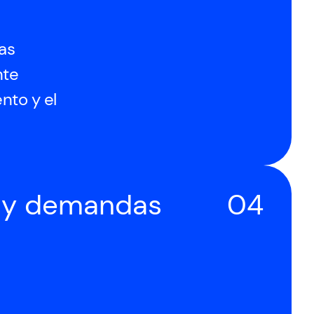
las
nte
nto y el
s y demandas
04