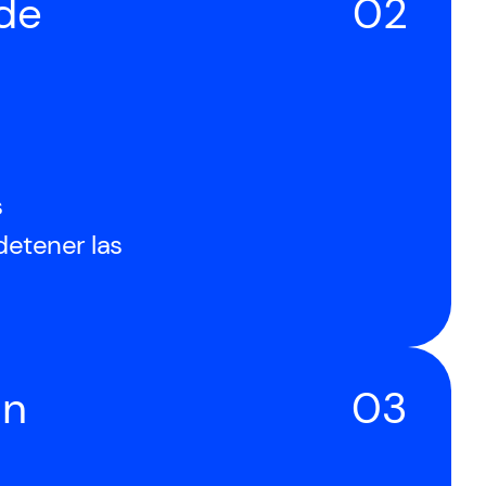
ude
02
s
detener las
ón
03