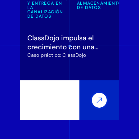
Y ENTREGA EN
ALMACENAMIENTO
LA
DE DATOS
CANALIZACIÓN
DE DATOS
ClassDojo impulsa el
crecimiento con una
nueva plataforma de
Caso práctico: ClassDojo
datos moderna