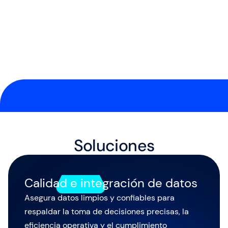
y
r
e
p
e
t
i
d
a
.
Soluciones
Calidad e integración de datos
Asegura datos limpios y confiables para
respaldar la toma de decisiones precisas, la
eficiencia operativa y el cumplimiento